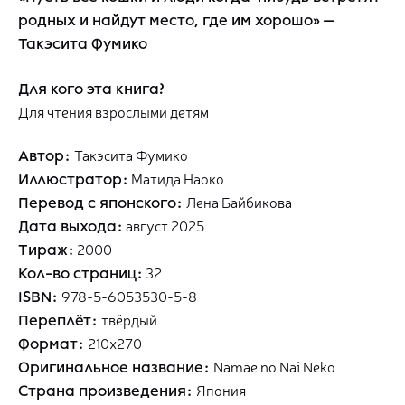
родных и найдут место, где им хорошо» —
Такэсита Фумико
Для кого эта книга?
Для чтения взрослыми детям
Такэсита Фумико
Автор:
Матида Наоко
Иллюстратор:
Лена Байбикова
Перевод с японского:
август 2025
Дата выхода:
2000
Тираж:
32
Кол-во страниц:
978-5-6053530-5-8
ISBN:
твёрдый
Переплёт:
210х270
Формат:
Namae no Nai Neko
Оригинальное название:
Япония
Страна произведения: