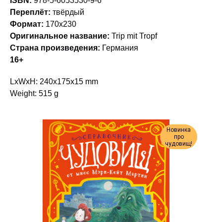
ISBN:
978-5-6053530-9-6
Переплёт:
твёрдый
Формат:
170х230
Оригинальное название:
Trip mit Tropf
Страна произведения:
Германия
16+
LxWxH: 240x175x15 mm
Weight: 515 g
Новинка
про
чудовищ!