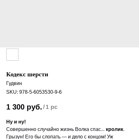
Кодекс шерсти
Гудвин
SKU:
978-5-6053530-9-6
1 300
руб.
/
1 pc
Ну и ну!
Совершенно случайно жизнь Волка спас...
кролик
.
Грызун! Его бы слопать — и дело с концом! Уж