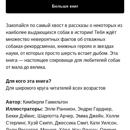
Больше книг
Закопайся по самый хвост в рассказы о некоторых из
наиболее выдающихся собак в истории! Тебя ждёт
множество невероятных фактов об отважных
собаках-рекордсменах, книжных героях и звездах
науки, от которых просто шерсть встает дыбом. Эта
книга — настоящее сокровище для любителей собак
от мала до велика.
Для кого эта книга?
Для широкого круга читателей всех возрастов
Автор:
Кимберли Гамильтон
Иллюстраторы:
Элли Раннион, Эндрю Гарднер,
Бекки Дэйвис, Шарлотта Арчер, Эмма Джейн, Холли
Стерлинг, Хуэй Скипп, Джессика Смит, Кати Уилсон,
Лили Росситер, Мишель Хёрд, Нэн Лоусон, Оливия