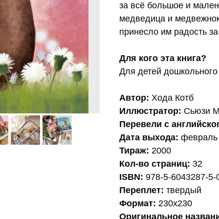
за всё большое и мален
медведица и медвежнок
принесло им радость за
Для кого эта книга?
Для детей дошкольного 
Автор:
Хода Котб
Иллюстратор:
Сьюзи М
Перевели с английско
Дата выхода:
февраль
Тираж:
2000
Кол-во страниц:
32
ISBN:
978-5-6043287-5-
Переплет:
твердый
Формат:
230х230
Оригинальное назван