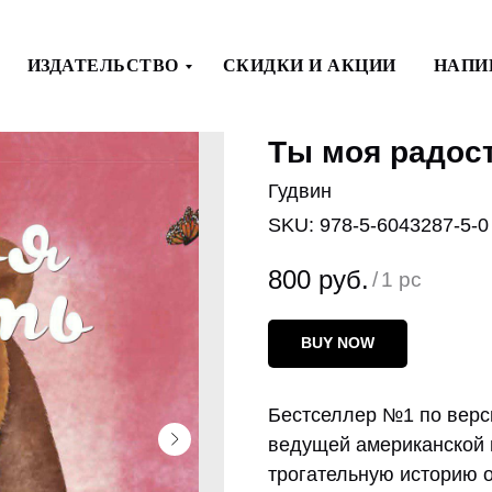
ИЗДАТЕЛЬСТВО
СКИДКИ И АКЦИИ
НАПИ
Ты моя радос
Гудвин
SKU:
978-5-6043287-5-0
800
руб.
/
1 pc
BUY NOW
Бестселлер №1 по верси
ведущей американской 
трогательную историю 