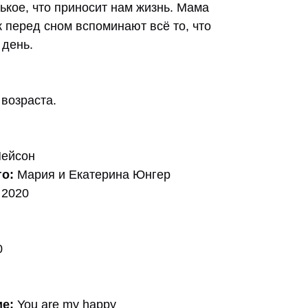
ькое, что приносит нам жизнь. Мама
 перед сном вспоминают всё то, что
 день.
возраста.
ейсон
го:
Мария и Екатерина Юнгер
 2020
0
ие
:
You are my happy